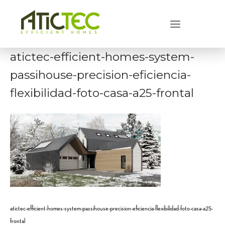
Skip
to
Menu
content
atictec-efficient-homes-system-
passihouse-precision-eficiencia-
flexibilidad-foto-casa-a25-frontal
atictec-efficient-homes-system-passihouse-precision-eficiencia-flexibilidad-foto-casa-a25-
frontal