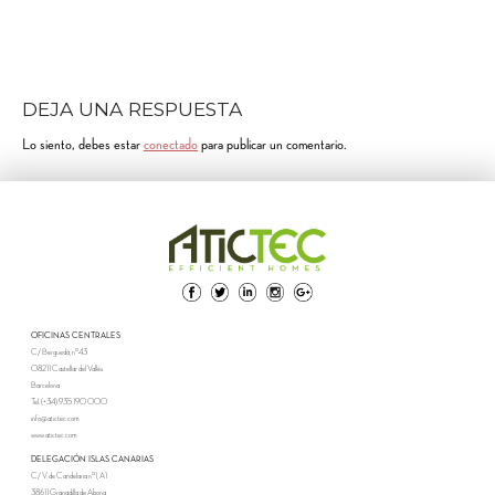
DEJA UNA RESPUESTA
Lo siento, debes estar
conectado
para publicar un comentario.
OFICINAS CENTRALES
C/ Berguedà, nº43
08211 Castellar del Vallès
Barcelona
Tel. (+34) 935 190 000
info@atictec.com
www.atictec.com
DELEGACIÓN ISLAS CANARIAS
C/ V. de Candelaria nº1, A1
38611 Granadilla de Abona