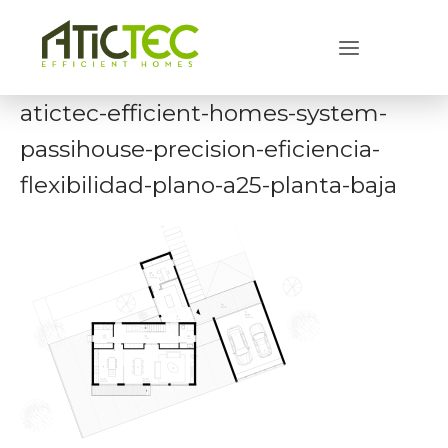
Skip
to
Menu
content
atictec-efficient-homes-system-
passihouse-precision-eficiencia-
flexibilidad-plano-a25-planta-baja