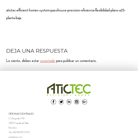
atictec-efficient-homes-system-passihouse-precision-eficiencia-flexibilidad-plano-a25-
planta-baja
DEJA UNA RESPUESTA
Lo siento, debes estar
conectado
para publicar un comentario.
OFICINAS CENTRALES
C/ Berguedà, nº43
08211 Castellar del Vallès
Barcelona
Tel. (+34) 935 190 000
info@atictec.com