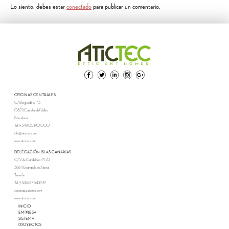
Lo siento, debes estar
conectado
para publicar un comentario.
OFICINAS CENTRALES
C/ Berguedà, nº43
08211 Castellar del Vallès
Barcelona
Tel. (+34) 935 190 000
info@atictec.com
www.atictec.com
DELEGACIÓN ISLAS CANARIAS
C/ V. de Candelaria nº1, A1
38611 Granadilla de Abona
Tenerife
Tel. (+34) 627 543 519
canarias@atictec.com
www.atictec.com
INICIO
EMPRESA
SISTEMA
PROYECTOS