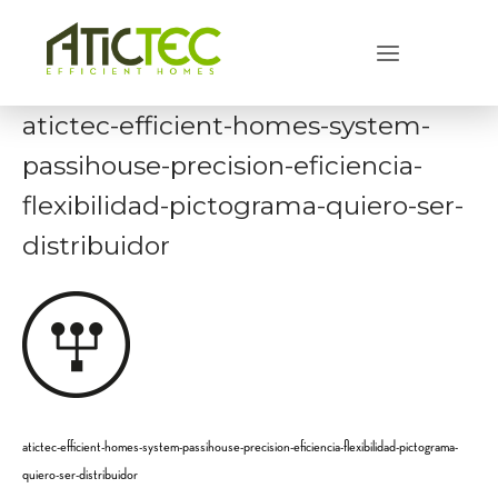
Skip
to
Menu
content
atictec-efficient-homes-system-
passihouse-precision-eficiencia-
flexibilidad-pictograma-quiero-ser-
distribuidor
atictec-efficient-homes-system-passihouse-precision-eficiencia-flexibilidad-pictograma-
quiero-ser-distribuidor